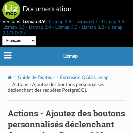
Documentation
Versions:
Lizmap 3.9
Lizmap 3.8
Lizmap 3.7
Lizmap 3.6
Lizmap 3.5
Lizmap 3.4
Lizmap 3.3
Lizmap 3.2
Lizmap
3.1/3.0/2.x
Lizmap
Guide de l’éditeur
Extension QGIS Lizmap
Actions - Ajoutez des boutons personnalisés
déclenchant des requêtes PostgreSQL
Actions - Ajoutez des boutons
personnalisés déclenchant