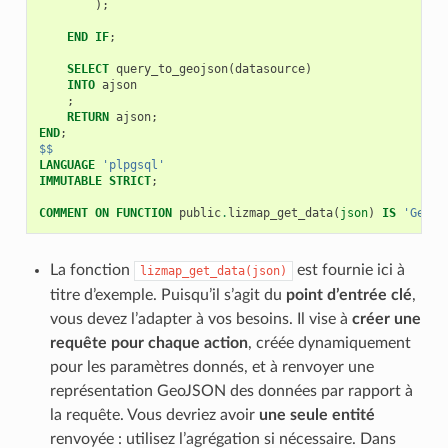
);
END
IF
;
SELECT
query_to_geojson
(
datasource
)
INTO
ajson
;
RETURN
ajson
;
END
;
$$
LANGUAGE
'plpgsql'
IMMUTABLE
STRICT
;
COMMENT
ON
FUNCTION
public
.
lizmap_get_data
(
json
)
IS
'Gener
La fonction
est fournie ici à
lizmap_get_data(json)
titre d’exemple. Puisqu’il s’agit du
point d’entrée clé
,
vous devez l’adapter à vos besoins. Il vise à
créer une
requête pour chaque action
, créée dynamiquement
pour les paramètres donnés, et à renvoyer une
représentation GeoJSON des données par rapport à
la requête. Vous devriez avoir
une seule entité
renvoyée : utilisez l’agrégation si nécessaire. Dans