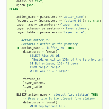
datasource
text
;
ajson
json
;
BEGIN
action_name
:=
parameters
->>
'action_name'
;
feature_id
:=
(
parameters
->>
'feature_id'
)
::
varchar
;
layer_name
:=
parameters
->>
'layer_name'
;
layer_schema
:=
parameters
->>
'layer_schema'
;
layer_table
:=
parameters
->>
'layer_table'
;
-- Action buffer_150
-- Performs a buffer on the geometry
IF
action_name
=
'buffer_150'
THEN
datasource
:=
format
(
'
            SELECT %1$s AS id,
            ''Buildings within 150m of the fire hydrant ha
            ST_Buffer(geom, 150) AS geom
            FROM "%2$s"."%3$s"
            WHERE osm_id = ''%1$s''
        '
,
feature_id
,
layer_schema
,
layer_table
);
ELSEIF
action_name
=
'closest_fire_station'
THEN
-- Draw a line to the closest fire station
datasource
:=
format
(
'
            WITH tmp_hydrant AS (