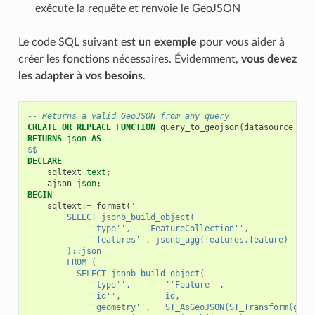
exécute la requête et renvoie le GeoJSON
Le code SQL suivant est
un exemple
pour vous aider à
créer les fonctions nécessaires. Évidemment,
vous devez
les adapter à vos besoins
.
-- Returns a valid GeoJSON from any query
CREATE
OR
REPLACE
FUNCTION
query_to_geojson
(
datasource
tex
RETURNS
json
AS
$$
DECLARE
sqltext
text
;
ajson
json
;
BEGIN
sqltext
:=
format
(
'
        SELECT jsonb_build_object(
            ''type'',  ''FeatureCollection'',
            ''features'', jsonb_agg(features.feature)
        )::json
        FROM (
          SELECT jsonb_build_object(
            ''type'',       ''Feature'',
            ''id'',         id,
            ''geometry'',   ST_AsGeoJSON(ST_Transform(geom