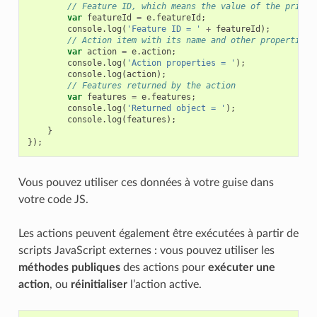
// Feature ID, which means the value of the primar
var
featureId
=
e
.
featureId
;
console
.
log
(
'Feature ID = '
+
featureId
);
// Action item with its name and other properties:
var
action
=
e
.
action
;
console
.
log
(
'Action properties = '
);
console
.
log
(
action
);
// Features returned by the action
var
features
=
e
.
features
;
console
.
log
(
'Returned object = '
);
console
.
log
(
features
);
}
});
Vous pouvez utiliser ces données à votre guise dans
votre code JS.
Les actions peuvent également être exécutées à partir de
scripts JavaScript externes : vous pouvez utiliser les
méthodes publiques
des actions pour
exécuter une
action
, ou
réinitialiser
l’action active.