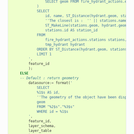
                SELECT geom FROM fire_hydrant_actions.emer
            )
            SELECT
                id, name, ST_Distance(hydrant.geom, statio
                ''The closest is :  '' || stations.name ||
                ST_MakeLine(stations.geom, hydrant.geom) A
                stations.id AS station_id
            FROM
                fire_hydrant_actions.stations stations,
                tmp_hydrant hydrant
            ORDER BY ST_Distance(hydrant.geom, stations.ge
            LIMIT 1
        '
,
feature_id
);
ELSE
-- Default : return geometry
datasource
:=
format
(
'
            SELECT
            %1$s AS id,
            ''The geometry of the object have been display
            geom
            FROM "%2$s"."%3$s"
            WHERE id = %1$s
        '
,
feature_id
,
layer_schema
,
layer_table