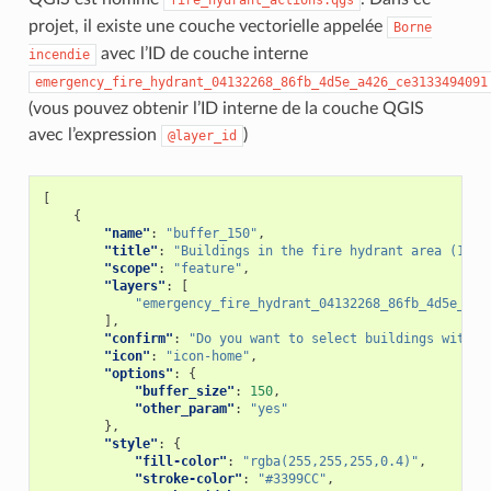
fire_hydrant_actions.qgs
projet, il existe une couche vectorielle appelée
Borne
avec l’ID de couche interne
incendie
emergency_fire_hydrant_04132268_86fb_4d5e_a426_ce3133494091
(vous pouvez obtenir l’ID interne de la couche QGIS
avec l’expression
)
@layer_id
[
{
"name"
:
"buffer_150"
,
"title"
:
"Buildings in the fire hydrant area (150m
"scope"
:
"feature"
,
"layers"
:
[
"emergency_fire_hydrant_04132268_86fb_4d5e_a42
],
"confirm"
:
"Do you want to select buildings within
"icon"
:
"icon-home"
,
"options"
:
{
"buffer_size"
:
150
,
"other_param"
:
"yes"
},
"style"
:
{
"fill-color"
:
"rgba(255,255,255,0.4)"
,
"stroke-color"
:
"#3399CC"
,