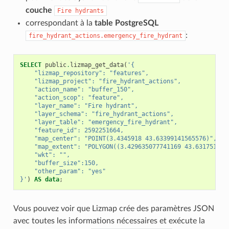
couche
Fire
hydrants
correspondant à la
table PostgreSQL
:
fire_hydrant_actions.emergency_fire_hydrant
SELECT
public
.
lizmap_get_data
(
'{
    "lizmap_repository": "features",
    "lizmap_project": "fire_hydrant_actions",
    "action_name": "buffer_150",
    "action_scop": "feature",
    "layer_name": "Fire hydrant",
    "layer_schema": "fire_hydrant_actions",
    "layer_table": "emergency_fire_hydrant",
    "feature_id": 2592251664,
    "map_center": "POINT(3.4345918 43.63399141565576)",
    "map_extent": "POLYGON((3.429635077741169 43.631751133
    "wkt": "",
    "buffer_size":150,
    "other_param": "yes"
}'
)
AS
data
;
Vous pouvez voir que Lizmap crée des paramètres JSON
avec toutes les informations nécessaires et exécute la