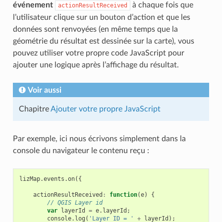
événement
à chaque fois que
actionResultReceived
l’utilisateur clique sur un bouton d’action et que les
données sont renvoyées (en même temps que la
géométrie du résultat est dessinée sur la carte), vous
pouvez utiliser votre propre code JavaScript pour
ajouter une logique après l’affichage du résultat.
Voir aussi
Chapitre
Ajouter votre propre JavaScript
Par exemple, ici nous écrivons simplement dans la
console du navigateur le contenu reçu :
lizMap
.
events
.
on
({
actionResultReceived
:
function
(
e
)
{
// QGIS Layer id
var
layerId
=
e
.
layerId
;
console
.
log
(
'Layer ID = '
+
layerId
);