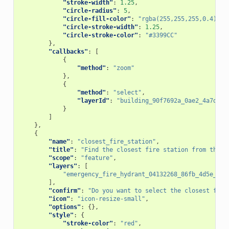
"stroke-width"
:
1.25
,
"circle-radius"
:
5
,
"circle-fill-color"
:
"rgba(255,255,255,0.4)"
,
"circle-stroke-width"
:
1.25
,
"circle-stroke-color"
:
"#3399CC"
},
"callbacks"
:
[
{
"method"
:
"zoom"
},
{
"method"
:
"select"
,
"layerId"
:
"building_90f7692a_0ae2_4a7d_91
}
]
},
{
"name"
:
"closest_fire_station"
,
"title"
:
"Find the closest fire station from this 
"scope"
:
"feature"
,
"layers"
:
[
"emergency_fire_hydrant_04132268_86fb_4d5e_a42
],
"confirm"
:
"Do you want to select the closest fire
"icon"
:
"icon-resize-small"
,
"options"
:
{},
"style"
:
{
"stroke-color"
:
"red"
,