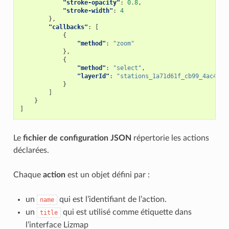
"stroke-opacity"
:
0.8
,
"stroke-width"
:
4
},
"callbacks"
:
[
{
"method"
:
"zoom"
},
{
"method"
:
"select"
,
"layerId"
:
"stations_1a71d61f_cb99_4ac4_8b
}
]
}
]
Le
fichier de configuration JSON
répertorie les actions
déclarées.
Chaque
action
est un objet défini par :
un
qui est l’identifiant de l’action.
name
un
qui est utilisé comme étiquette dans
title
l’interface Lizmap