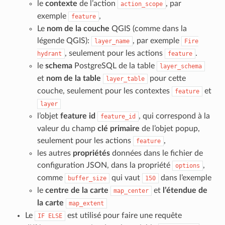
le
contexte
de l’action
, par
action_scope
exemple
,
feature
Le
nom de la couche
QGIS (comme dans la
légende QGIS):
, par exemple
layer_name
Fire
, seulement pour les actions
.
hydrant
feature
le
schema
PostgreSQL de la table
layer_schema
et
nom de la table
pour cette
layer_table
couche, seulement pour les contextes
et
feature
layer
l’objet
feature id
, qui correspond à la
feature_id
valeur du champ
clé primaire
de l’objet popup,
seulement pour les actions
,
feature
les autres
propriétés
données dans le fichier de
configuration JSON, dans la propriété
,
options
comme
qui vaut
dans l’exemple
buffer_size
150
le
centre de la carte
et
l’étendue de
map_center
la carte
map_extent
Le
est utilisé pour faire une requête
IF
ELSE