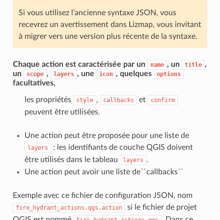
Si vous utilisez l’ancienne syntaxe JSON, vous
recevrez un avertissement dans Lizmap, vous invitant
à migrer vers une version plus récente de la syntaxe.
Chaque action est
caractérisée
par un
, un
,
name
title
un
,
, une
, quelques
scope
layers
icon
options
facultatives,
les propriétés
,
et
style
callbacks
confirm
peuvent être utilisées.
Une action peut être proposée pour une liste de
: les identifiants de couche QGIS doivent
layers
être utilisés dans le tableau
.
layers
Une action peut avoir une liste de``callbacks``
Exemple avec ce fichier de configuration JSON, nom
si le fichier de projet
fire_hydrant_actions.qgs.action
QGIS est nommé
. Dans ce