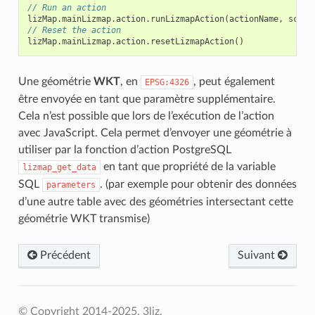
// Run an action
lizMap
.
mainLizmap
.
action
.
runLizmapAction
(
actionName
,
scope
// Reset the action
lizMap
.
mainLizmap
.
action
.
resetLizmapAction
()
Une géométrie
WKT
, en
, peut également
EPSG:4326
être envoyée en tant que paramètre supplémentaire.
Cela n’est possible que lors de l’exécution de l’action
avec JavaScript. Cela permet d’envoyer une géométrie à
utiliser par la fonction d’action PostgreSQL
en tant que propriété de la variable
lizmap_get_data
SQL
. (par exemple pour obtenir des données
parameters
d’une autre table avec des géométries intersectant cette
géométrie WKT transmise)
Précédent
Suivant
© Copyright 2014-2025, 3liz.