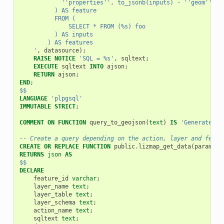
            ''properties'', to_jsonb(inputs) - ''geom''
          ) AS feature
          FROM (
              SELECT * FROM (%s) foo
          ) AS inputs
        ) AS features
    '
,
datasource
);
RAISE
NOTICE
'SQL = %s'
,
sqltext
;
EXECUTE
sqltext
INTO
ajson
;
RETURN
ajson
;
END
;
$$
LANGUAGE
'plpgsql'
IMMUTABLE
STRICT
;
COMMENT
ON
FUNCTION
query_to_geojson
(
text
)
IS
'Generate a 
-- Create a query depending on the action, layer and featu
CREATE
OR
REPLACE
FUNCTION
public
.
lizmap_get_data
(
paramete
RETURNS
json
AS
$$
DECLARE
feature_id
varchar
;
layer_name
text
;
layer_table
text
;
layer_schema
text
;
action_name
text
;
sqltext
text
;